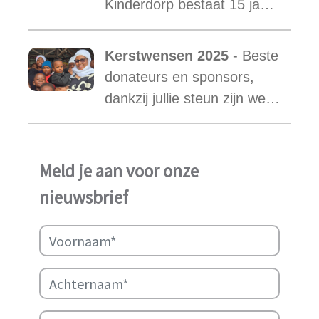
Kinderdorp bestaat 15 jaar
kinderen.
en groeide uit tot een plek
waar honderden kinderen
Kerstwensen 2025
- Beste
een stabiele toekomst
donateurs en sponsors,
vonden.
dankzij jullie steun zijn we
ook in het afgelopen jaar
weer in staat geweest het
werk van Najma Manji
Meld je aan voor onze
succsevol te kunnen
nieuwsbrief
ondersteunen.