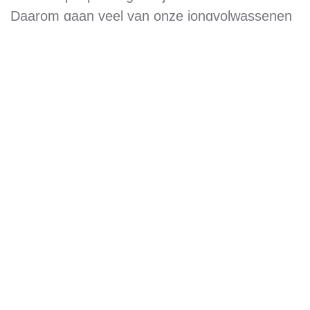
Daarom gaan veel van onze jongvolwassenen
van het kinderdorp terug naar het opvanghuis
in Dar es Salaam.